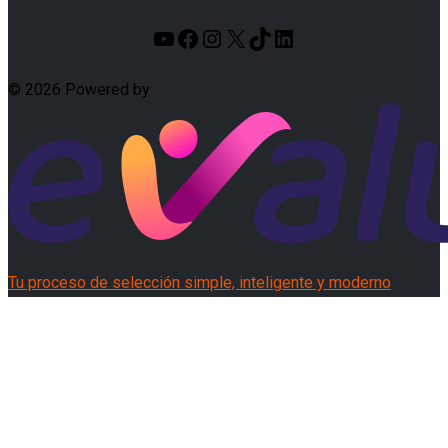
YouTube
Facebook
Instagram
X
TikTok
LinkedIn
© 2026 Powered by
Tu proceso de selección simple, inteligente y moderno